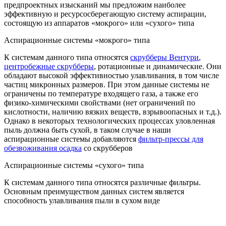
предпроектных изысканий мы предложим наиболее
эффективную и ресурсосберегающую систему аспирации,
состоящую из аппаратов «мокрого» или «сухого» типа
Аспирационные системы «мокрого» типа
К системам данного типа относятся
скрубберы Вентури
,
центробежные скрубберы
, ротационные и динамические. Они
обладают высокой эффективностью улавливания, в том числе
частиц микронных размеров. При этом данные системы не
ограничены по температуре входящего газа, а также его
физико-химическими свойствами (нет ограничений по
кислотности, наличию вязких веществ, взрывоопасных и т.д.).
Однако в некоторых технологических процессах уловленная
пыль должна быть сухой, в таком случае в наши
аспирационные системы добавляются
фильтр-прессы для
обезвоживания осадка
со скрубберов
Аспирационные системы «сухого» типа
К системам данного типа относятся различные фильтры.
Основным преимуществом данных систем является
способность улавливания пыли в сухом виде